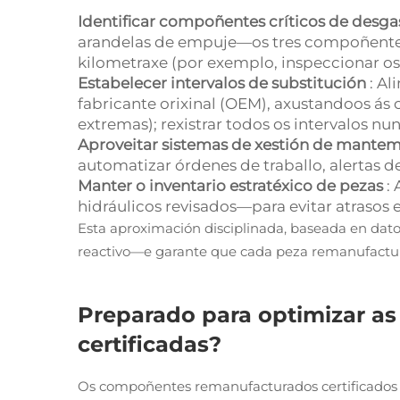
Identificar compoñentes críticos de desg
arandelas de empuje—os tres compoñentes
kilometraxe (por exemplo, inspeccionar os 
Estabelecer intervalos de substitución
: A
fabricante orixinal (OEM), axustandoos ás
extremas); rexistrar todos os intervalos n
Aproveitar sistemas de xestión de mante
automatizar órdenes de traballo, alertas 
Manter o inventario estratéxico de pezas
:
hidráulicos revisados—para evitar atrasos 
Esta aproximación disciplinada, baseada en da
reactivo—e garante que cada peza remanufacturad
Preparado para optimizar a
certificadas?
Os compoñentes remanufacturados certificados s