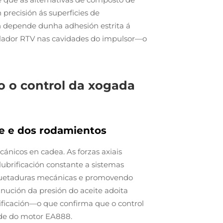
precisión ás superficies de
ón depende dunha adhesión estrita á
ellador RTV nas cavidades do impulsor—o
o o control da xogada
te e dos rodamientos
ánicos en cadea. As forzas axiais
lubrificación constante a sistemas
aquetaduras mecánicas e promovendo
nución da presión do aceite adoita
cificación—o que confirma que o control
ade do motor EA888.