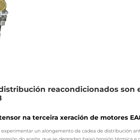
distribución reacondicionados son e
8
 tensor na terceira xeración de motores E
a experimentar un alongamento da cadea de distribución an
 presión do aceite, que se degradan baixo tensión térmica 