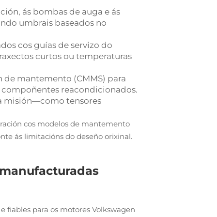
ución, ás bombas de auga e ás
ando umbrais baseados no
dos cos guías de servizo do
traxectos curtos ou temperaturas
ión de mantemento (CMMS) para
dos compoñentes reacondicionados.
a a misión—como tensores
paración cos modelos de mantemento
e ás limitacións do deseño orixinal.
remanufacturadas
 e fiables para os motores Volkswagen