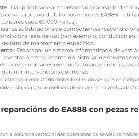
aste
: Dar prioridade aos tensores da cadea de distrib
 con maior taxa de fallo nos motores EA888—utiliz
tensores cada 60 000 millas).
linear as substitucións de compoñentes reacondiciona
 condicións reais de uso (por exemplo, condución en 
un rexistro de mantemento específico.
mento
: Empregar un sistema informatizado de xest
de inventario e seguimento do historial de servizos 
 Almacenar unidades remanufacturadas críticas par
e garantir intervencións oportunas.
tos, estende a vida útil do motor EA888 un 30–40 % en com
a instalada ofrece melloras de rendemento verificadas front
s reparacións do EA888 con pezas 
on a columna vertebral das operacións de servizo rentables