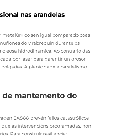
sional nas arandelas
or metalúrxico sen igual comparado coas
s muñones do virabrequín durante os
a oleosa hidrodinámica. Ao contrario das
ada por láser para garantir un grosor
 polgadas. A planicidade e paralelismo
vo de mantemento do
en EA888 prevén fallos catastróficos
is que as intervencións programadas, non
s. Para construír resiliencia: