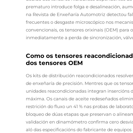
prematuro introduce folga e desalineación, aumen
na
Revista de Enxeñaría Automotriz
detectou fa
frecuentes o desgaste microscópico nos mecanism
convencionais, os tensores orixinais (OEM) para
inmediatamente a perda de sincronización, válv
Como os tensores reacondicionado
dos tensores OEM
Os kits de distribución reacondicionados resolv
de enxeñaría de precisión. Mentres que os tenso
unidades reacondicionadas integran insercións d
máxima. Os canais de aceite redeseñados elimina
restrición do fluxo un 41 % nas probas de labor
bloqueo de dúas etapas que preservan o alineamen
validación en dinamómetro confirma cero desvia
aló das especificacións do fabricante de equipo