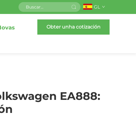
GL
Obter unha cotización
Novas
olkswagen EA888:
ión