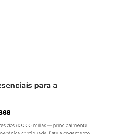
senciais para a
A888
tes dos 80.000 millas — principalmente
e mecánica continuada. Este alongamento