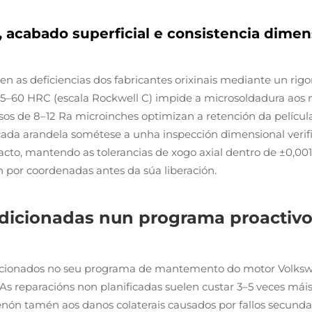
, acabado superficial e consistencia dimen
n as deficiencias dos fabricantes orixinais mediante un rig
e 55–60 HRC (escala Rockwell C) impide a microsoldadura ao
isos de 8–12 Ra microinches optimizan a retención da películ
ada arandela sométese a unha inspección dimensional verific
acto, mantendo as tolerancias de xogo axial dentro de ±0,001
 por coordenadas antes da súa liberación.
ndicionadas nun programa proacti
cionados no seu programa de mantemento do motor Volkswag
 As reparacións non planificadas suelen custar 3–5 veces má
enón tamén aos danos colaterais causados por fallos secundario