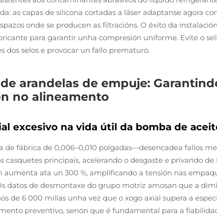
a: as capas de silicona cortadas a láser adaptanse agora con 
azos onde se producen as filtracións. O éxito da instalaci
abricante para garantir unha compresión uniforme. Evite o s
s dos selos e provocar un fallo prematuro.
de arandelas de empuje: Garantind
ión no alineamento
 excesivo na vida útil da bomba de acei
ia de fábrica de 0,006–0,010 polgadas—desencadea fallos mec
s casquetes principais, acelerando o desgaste e privando de 
ión aumenta ata un 300 %, amplificando a tensión nas emp
s. Os datos de desmontaxe do grupo motriz amosan que a dimi
nos de 6 000 millas unha vez que o xogo axial supera a espe
mento preventivo, senón que é fundamental para a fiabilid