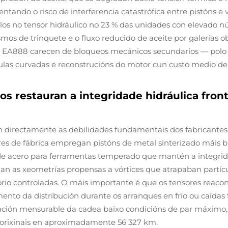
tando o risco de interferencia catastrófica entre pistóns e
llos no tensor hidráulico no 23 % das unidades con elevado 
os de trinquete e o fluxo reducido de aceite por galerías ob
 o EA888 carecen de bloqueos mecánicos secundarios — polo 
ulas curvadas e reconstrucións do motor cun custo medio de 
s restauran a integridade hidráulica fron
en directamente as debilidades fundamentais dos fabricantes
res de fábrica empregan pistóns de metal sinterizado máis b
e acero para ferramentas temperado que mantén a integridad
n as xeometrías propensas a vórtices que atrapaban partícul
atorio controladas. O máis importante é que os tensores rea
to da distribución durante os arranques en frío ou caídas tr
ción mensurable da cadea baixo condicións de par máximo, 
s orixinais en aproximadamente 56 327 km.