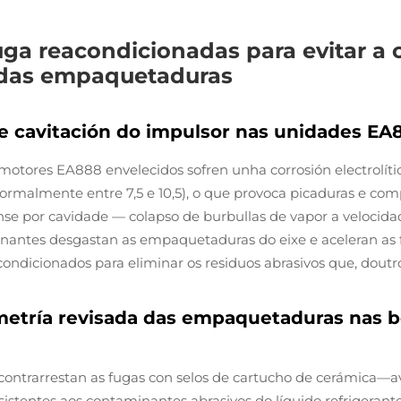
ga reacondicionadas para evitar a
la das empaquetaduras
e cavitación do impulsor nas unidades EA
otores EA888 envelecidos sofren unha corrosión electrolíti
(normalmente entre 7,5 e 10,5), o que provoca picaduras e co
e por cavidade — colapso de burbullas de vapor a velocida
inantes desgastan as empaquetaduras do eixe e aceleran as f
condicionados para eliminar os residuos abrasivos que, doutr
etría revisada das empaquetaduras nas 
ntrarrestan as fugas con selos de cartucho de cerámica—a
sistentes aos contaminantes abrasivos do líquido refrigerant