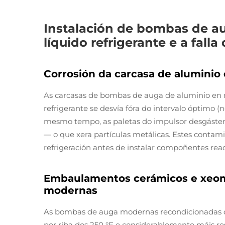
Instalación de bombas de au
líquido refrigerante e a fal
Corrosión da carcasa de aluminio 
As carcasas de bombas de auga de aluminio en m
refrigerante se desvía fóra do intervalo óptimo 
mesmo tempo, as paletas do impulsor desgástens
— o que xera partículas metálicas. Estes contam
refrigeración antes de instalar compoñentes rea
Embaulamentos cerámicos e xeom
modernas
As bombas de auga modernas recondicionadas co
por riba dos 250 °F e considerablemente máis re