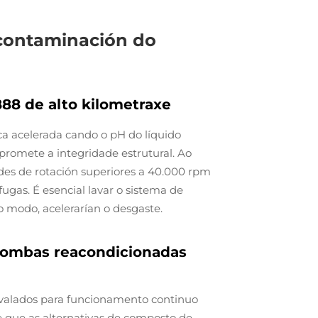
 contaminación do
888 de alto kilometraxe
ca acelerada cando o pH do líquido
mpromete a integridade estrutural. Ao
des de rotación superiores a 40.000 rpm
ugas. É esencial lavar o sistema de
o modo, acelerarían o desgaste.
bombas reacondicionadas
valados para funcionamento continuo
e que as alternativas de composto de