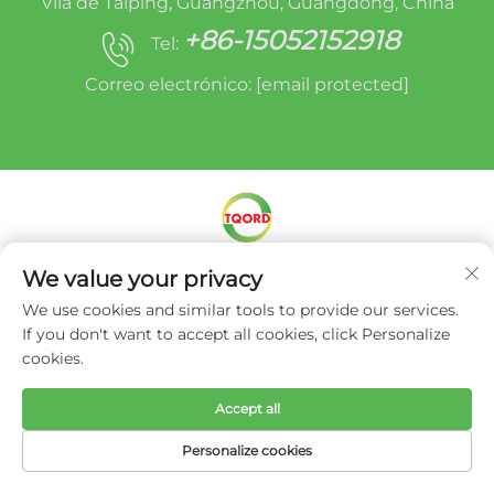
Vila de Taiping, Guangzhou, Guangdong, China
+86-15052152918
Tel:
Correo electrónico:
[email protected]
We value your privacy
Dereitos de autor © Miracle Oruide (Guangzhou)
Auto Parts Remanufacturing Co., Ltd. -
Política
We use cookies and similar tools to provide our services.
de privacidade
If you don't want to accept all cookies, click Personalize
cookies.
Accept all
Personalize cookies
PÁXINA
PRODUCTOS
CORREO
TEL
PRINCIPAL
ELECTRÓNICO