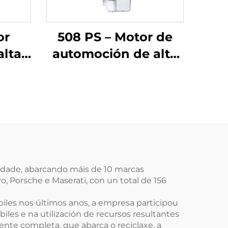
or
508 PS – Motor de
alta
automoción de alta
, 6
calidade, 5.0T, 8
cilindros, conxunto
o en
remanufacturado en
and
fábrica para Tiger
y 4,
Range Rover, Range
ange
Rover Sport Edition,
n
Range Rover Star
idade, abarcando máis de 10 marcas
 Porsche e Maserati, con un total de 156
0 PS
Vein Guardian,
los
Jaguar F-TYPE, XJ e
iles nos últimos anos, a empresa participou
es e na utilización de recursos resultantes
outros modelos
nte completa, que abarca o reciclaxe, a