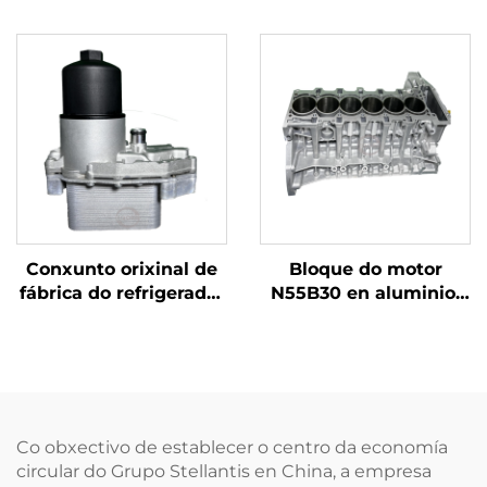
4,4 L para BMW M5 e
Discovery 5 e Range
M6, modelo S63B44A,
Rover: conxunto de
gasolina,
refrigerador de aceite
especificación de
para motor diésel 3,0 T
motor en bruto
V6 306DT, LR061969,
LR013148, LR124259
Conxunto orixinal de
Bloque do motor
fábrica do refrigerador
N55B30 en aluminio,
de aceite 306DT para
3.0T, 6 cilindros,
motor de gasolina
reacondicionado, a
Land Rover 3.0T, novos
gasolina, para BMW
modelos LR124259,
X5/X3, dispoñíbel á
LR013148, LR040738, 6
venda en Alemaña
cilindros
Co obxectivo de establecer o centro da economía
circular do Grupo Stellantis en China, a empresa