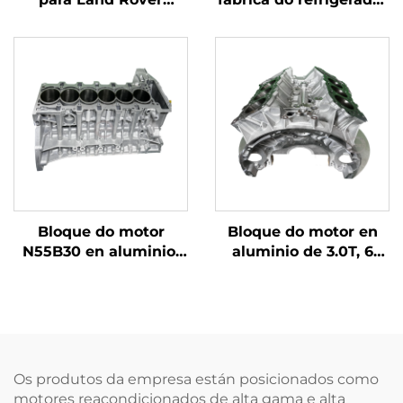
Discovery 5 e Range
de aceite 306DT para
Rover: conxunto de
motor de gasolina
refrigerador de aceite
Land Rover 3.0T, novos
para motor diésel 3,0 T
modelos LR124259,
V6 306DT, LR061969,
LR013148, LR040738, 6
LR013148, LR124259
cilindros
Bloque do motor
Bloque do motor en
N55B30 en aluminio,
aluminio de 3.0T, 6
3.0T, 6 cilindros,
cilindros,
reacondicionado, a
reacondicionado,
gasolina, para BMW
modelos
X5/X3, dispoñíbel á
642826/642820, para
venda en Alemaña
vehículos diésel
Mercedes-Benz GL500,
Os produtos da empresa están posicionados como
GL550, GLS
motores reacondicionados de alta gama e alta