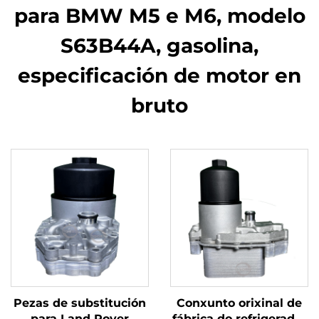
para BMW M5 e M6, modelo
S63B44A, gasolina,
especificación de motor en
bruto
Pezas de substitución
Conxunto orixinal de
para Land Rover
fábrica do refrigerador