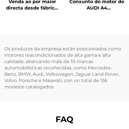
Venda ao por maior
Conxunto do motor do
directa desde fábrica:
AUDI A4
motor de gasolina
remanufacturado e
DCB 3.0T de 6 cilindros
certificado, opción
en condición
económica procedente
reacondicionada para
dunha fábrica chinesa
automóbiles Porsche
Os produtos da empresa están posicionados como
motores reacondicionados de alta gama e alta
calidade, abarcando máis de 10 marcas
automobilísticas recoñecidas, como Mercedes-
Benz, BMW, Audi, Volkswagen, Jaguar Land Rover,
Volvo, Porsche e Maserati, con un total de 156
modelos catalogados.
FAQ