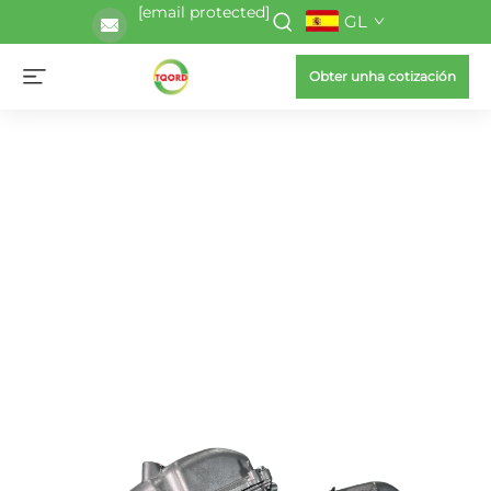
[email protected]
GL
Obter unha cotización