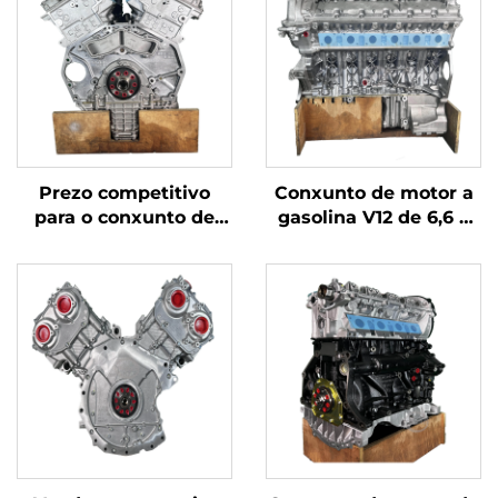
Prezo competitivo
Conxunto de motor a
para o conxunto de
gasolina V12 de 6,6 T
motor a gasolina V12
para a serie 7 de
de Rolls-Royce 760Li,
BMW/Rolls-Royce,
modelo N74B66, 6,6 T,
novo, de prezo
bloque do motor e
reducido, modelo N74
cabezal, fabricado por
B66, para BMW 760i
BMW nos Estados
Unidos