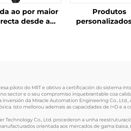
da ao por maior
Produtos
irecta desde a
personalizado
fábrica de
por maior na fáb
ngdong: motor
flanxe da cabez
el ou de gasolina
cilindro e bomb
ndicionado de 4
lama de alta cal
cilindros para
para Range Rov
cedes-Benz C200
306 PS
(México)
 piloto do MllT e obtivo a certificación do sistema inte
r no sector e o seu compromiso inquebrantable coa calid
inversión da Miracle Automation Engineering Co., Ltd., 
xica. Isto mellorou ademais as capacidades de I+D e a
er Technology Co., Ltd. procederon a unha reestruturac
anufacturados orientada aos mercados de gama baixa, m