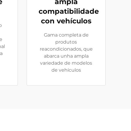
e
ampla
compatibilidade
con vehículos
o
Gama completa de
e
produtos
nal
reacondicionados, que
ra
abarca unha ampla
variedade de modelos
de vehículos