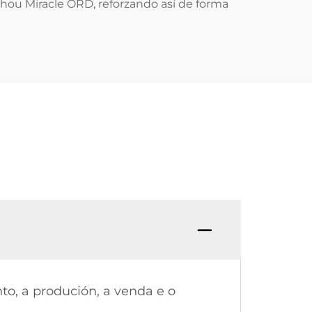
hou Miracle ORD, reforzando así de forma
P. ¿C
to, a produción, a venda e o