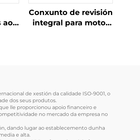
Conxunto de revisión
s ao
integral para motor
rica:
diesel en oferta
a de
especial para
a de
Discovery 306DT V6
idade
LAND ROVER RANGE
er de
ROVER, culata e
bloque do cilindro
rnacional de xestión da calidade ISO-9001, o
ade dos seus produtos.
que lle proporcionou apoio financeiro e
 competitividade no mercado da empresa no
ión, dando lugar ao establecemento dunha
edia e alta.