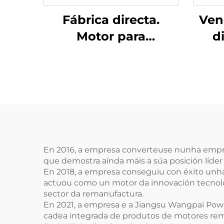
Fábrica directa.
Ven
Motor para
d
automóbil
remanufacturado de
Gua
alta calidade, 1,8 T,
diés
modelo A2710105147,
reco
para Mercedes-Benz
C200, E200, E260,
Mer
M271.860, tipo de
En 2016, a empresa converteuse nunha empresa
que demostra aínda máis a súa posición líde
combustible: diésel
En 2018, a empresa conseguiu con éxito unha 
actuou como un motor da innovación tecnoló
sector da remanufactura.
En 2021, a empresa e a Jiangsu Wangpai Pow
cadea integrada de produtos de motores rem