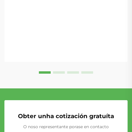
turbocompresor e do colector. O motor turbo M274
de 2,0 L opera baixo temperaturas extremas de gases
de escape...
Obter unha cotización gratuíta
O noso representante porase en contacto