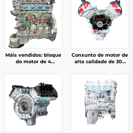
Máis vendidos: bloque
Conxunto de motor de
do motor de 4
alta calidade de 306
cilindros
CV, 6 cilindros e
reacondicionado,
desprazamento de 5,0
conforme estándar
L, fabricado
OEM, con
directamente na
desprazamento de
fábrica e
2,0T e potencia
reacondicionado para
adecuada, para
Land Rover Defender
Mercedes-Benz C200,
C300 e E300