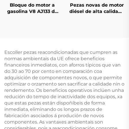
Bloque do motor a
Pezas novas de motor
gasolina V8 AJ133 de
diésel de alta calidade
5,0 L e 508PN
AJ200D 204DTA,
reacondicionado de
accesorios
alta calidade, novo
automotrices
motor para coches
remanufacturados
Jaguar Land Rover XF,
para Land Rover
XJ, RANGE ROVER e
Escoller pezas reacondicionadas que cumpren as
VOGUE
normas ambientais da UE ofrece beneficios
financeiros inmediatos, con aforros típicos que van
do 30 ao 70 por cento en comparación coa
adquisición de componentes novos, o que permite
optimizar o orzamento sen sacrificar a calidade nin o
rendemento. Os beneficios operativos inclúen unha
redución do tempo de inactividade dos equipos, xa
que estas pezas están dispoñíbeis de forma
inmediata, eliminando os longos prazos de
fabricación asociados á produción de novos
componentes. As vantaxes ambientais son
considerables, pois a reacondicionación consome