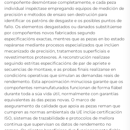
compoñente desmóntase completamente, e cada peza
individual inspéctase empregando equipos de medición de
precisión e métodos de ensaio sen destrución para
identificar os patróns de desgaste e os posibles puntos de
fallo. Os elementos desgastados ou danados substitúense
por compoñentes novos fabricados segundo
especificacións exactas, mentres que as pezas en bo estado
repáranse mediante procesos especializados que inclúen
mecanizado de precisión, tratamentos superficiais e
revestimentos protexores. A reconstrución realízase
seguindo estritas especificacións de par de apriete e
secuencias de montaxe, e as probas finais realízanse en
condicións operativas que simulan as demandas reais de
rendemento. Esta aproximación minuciosa garante que os
compoñentes remanufaturados funcionan de forma fiábel
durante toda a súa vida útil, normalmente con garantías
equivalentes ás das pezas novas. O marco de
aseguramento da calidade que apoia as pezas reman que
cumpren as normas ambientais da UE inclúe certificación
ISO, sistemas de trazabilidade e protocolos de mellora
continua que supervisan os datos de rendemento no