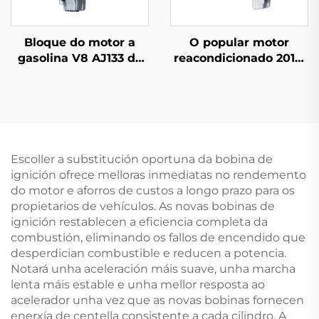
Bloque do motor a
O popular motor
gasolina V8 AJ133 de
reacondicionado 2012-
5,0 L e 508PN
2016 é adecuado para
reacondicionado de
o Land Rover Defender
alta calidade, novo
Discovery 3.0T de 6
motor para coches
cilindros e 306 PS
Jaguar Land Rover XF,
XJ, RANGE ROVER e
Escoller a substitución oportuna da bobina de
VOGUE
ignición ofrece melloras inmediatas no rendemento
do motor e aforros de custos a longo prazo para os
propietarios de vehículos. As novas bobinas de
ignición restablecen a eficiencia completa da
combustión, eliminando os fallos de encendido que
desperdician combustible e reducen a potencia.
Notará unha aceleración máis suave, unha marcha
lenta máis estable e unha mellor resposta ao
acelerador unha vez que as novas bobinas fornecen
enerxía de centella consistente a cada cilindro. A