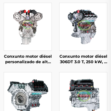
Conxunto motor diésel
Conxunto motor diésel
personalizado de alta
306DT 3.0 T, 250 kW, 6
calidade 306DT 3.0 L
cilindros, adecuado
para Land Rover
para Land Rover
Discovery modelo
Discovery (2005–2009),
antigo (2005–2009)
modelo antigo