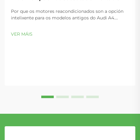
Por que os motores reacondicionados son a opción
intelixente para os modelos antigos do Audi A4.
Patróns comúns de fallo nos motores 1.8T e 2.0T do
Audi A4 de 2002–2008. Os motores 1.8T e 2.0T do Audi
VER MÁIS
A4 de 2002–2008 son propensos a fallos previsíbeis e
de gran impacto—...