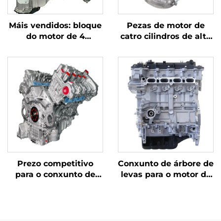
Máis vendidos: bloque
Pezas de motor de
do motor de 4
catro cilindros de alta
cilindros
calidade para
reacondicionado,
Mercedes-Benz, bo
conforme estándar
prezo, certificadas nos
OEM, con
Estados Unidos, motor
desprazamento de
de gasolina de 6 L
2,0T e potencia
para automóbil,
adecuada, para
aplicación directa
Mercedes-Benz C200,
BMW
C300 e E300
Prezo competitivo
Conxunto de árbore de
para o conxunto de
levas para o motor de
motor N63B44 para
gasolina de alta
BMW X6, cabezal e
calidade de 2,0 L G4NC
bloque de cilindros
nos modelos Tucson
para automóbiles a
KX7/KX5 de 2015-2017,