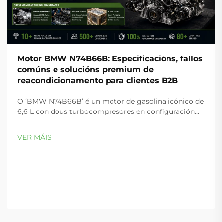
Motor BMW N74B66B: Especificacións, fallos
comúns e solucións premium de
reacondicionamento para clientes B2B
O ‘BMW N74B66B’ é un motor de gasolina icónico de
6,6 L con dous turbocompresores en configuración
V12, que actuou como motor insignia da gama de
luxo da serie 7 de BMW entre 2010 e 2019. É famoso
VER MÁIS
pola súa refinamento inigualable, a súa entrega lineal
de potencia e o seu inmenso par a baixas...