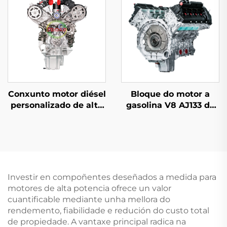
2012, prezo de fábrica
fábrica, para
Mercedes-Benz C200,
C300 e E300
Conxunto motor diésel
Bloque do motor a
personalizado de alta
gasolina V8 AJ133 de
calidade 306DT 3.0 L
5,0 L e 508PN
para Land Rover
reacondicionado de
Discovery modelo
alta calidade, novo
antigo (2005–2009)
motor para coches
Jaguar Land Rover XF,
XJ, RANGE ROVER e
Investir en compoñentes deseñados a medida para
VOGUE
motores de alta potencia ofrece un valor
cuantificable mediante unha mellora do
rendemento, fiabilidade e redución do custo total
de propiedade. A vantaxe principal radica na