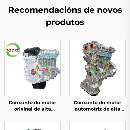
Recomendacións de novos
produtos
Conxunto do motor
Conxunto do motor
orixinal de alta
automotriz de alta
potencia LR21442, 3,0T,
calidade, 2,0T, 4
6 cilindros, para Range
cilindros,
Rover IV (L405) de
reacondicionado en