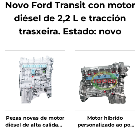
Novo Ford Transit con motor
diésel de 2,2 L e tracción
trasxeira. Estado: novo
Pezas novas de motor
Motor híbrido
diésel de alta calidade
personalizado ao por
AJ200D 204DTA,
maior de alta calidade
accesorios
de 5,5 L 275953 que