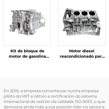
automotrices
sempre se converteu
remanufacturados
no conxunto de motor
para Land Rover
automotriz Mercedes
Kit de bloque de
Motor diesel
motor de gasolina
reacondicionado para
para BMW
Benz GL500, GL550,
X5/X3/X6/X7, motor de
GLS, bloque en
6 cilindros N55 en
aluminio de 6
aluminio
cilindros, 3.0T, modelo
642
En 2016, a empresa converteuse nunha empresa
piloto do MllT e obtivo a certificación do sistema
internacional de xestión da calidade ISO-9001, o que
demostra aínda máis a súa posición líder no sector e