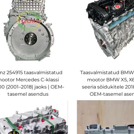
nz 254915 taasvalmistatud
Taasvalmistatud BM
ootor Mercedes C-klassi
mootor BMW X5, X6
0 (2001–2018) jaoks | OEM-
seeria sõidukitele 201
tasemel asendus
OEM-tasemel ase