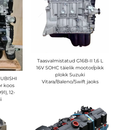
Taasvalmistatud G16B-II 1,6 L
16V SOHC täielik mootor/pikk
plokk Suzuki
SUBISHI
Vitara/Baleno/Swift jaoks
r koos
1), 12-
i