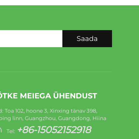
Saada
ÕTKE MEIEGA ÜHENDUST
: Toa 102, hoone 3, Xinxing tänav 398,
ping linn, Guangzhou, Guangdong, Hiina
+86-15052152918
Tel: