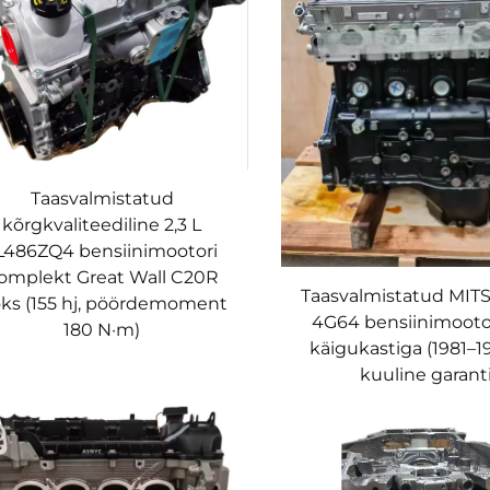
Taasvalmistatud
kõrgkvaliteediline 2,3 L
L486ZQ4 bensiinimootori
omplekt Great Wall C20R
Taasvalmistatud MIT
oks (155 hj, pöördemoment
4G64 bensiinimooto
180 N·m)
käigukastiga (1981–199
kuuline garanti