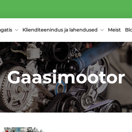
agatis
Klienditeenindus ja lahendused
Meist
Bl
Gaasimootor