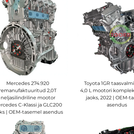
Mercedes 274.920
Toyota 1GR taasvalm
remanufaktuuritud 2,0T
4,0 L mootori komplek
neljasilindriline mootor
jaoks, 2022 | OEM-t
rcedes C-Klassi ja GLC200
asendus
oks | OEM-tasemel asendus