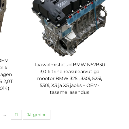
 OEM
Taasvalmistatud BMW N52B30
lik
3,0-liitrine reasülearvutiga
swagen
mootor BMW 325i, 330i, 525i,
S 2,0T
530i, X3 ja X5 jaoks – OEM-
014)
tasemel asendus
...
11
Järgmine