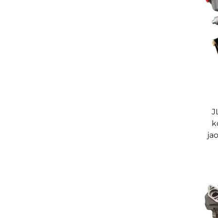
J
k
ja