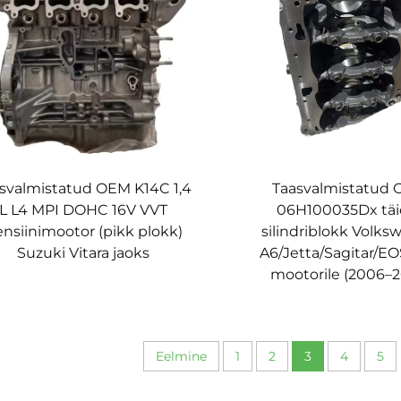
Taasvalmistatud
svalmistatud OEM K14C 1,4
06H100035Dx täie
L L4 MPI DOHC 16V VVT
silindriblokk Volk
nsiinimootor (pikk plokk)
A6/Jetta/Sagitar/EO
Suzuki Vitara jaoks
mootorile (2006–2
Eelmine
1
2
3
4
5