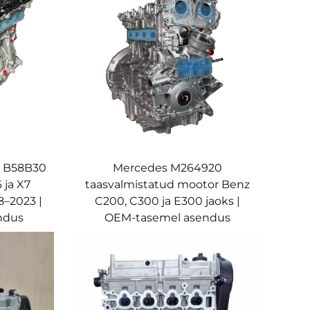
W B58B30
Mercedes M264920
 ja X7
taasvalmistatud mootor Benz
8–2023 |
C200, C300 ja E300 jaoks |
ndus
OEM-tasemel asendus