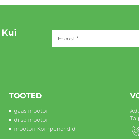
 Kui
TOOTED
V
gaasimootor
Add
Tai
diiselmootor
mootori Komponendid