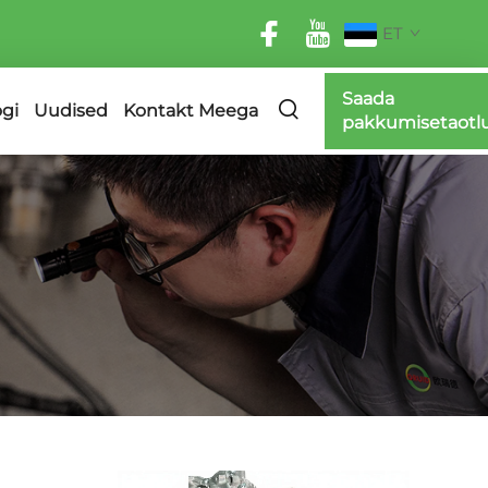
ET
Saada
ogi
Uudised
Kontakt Meega
pakkumisetaotl