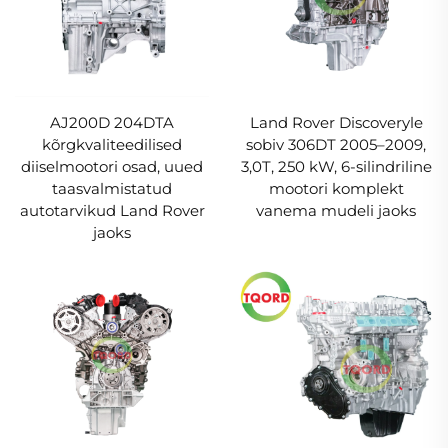
AJ200D 204DTA
Land Rover Discoveryle
kõrgkvaliteedilised
sobiv 306DT 2005–2009,
diiselmootori osad, uued
3,0T, 250 kW, 6-silindriline
taasvalmistatud
mootori komplekt
autotarvikud Land Rover
vanema mudeli jaoks
jaoks