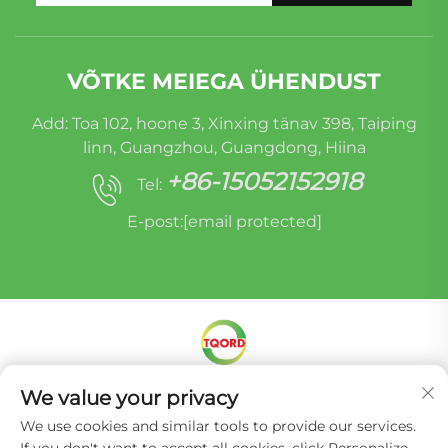
VÕTKE MEIEGA ÜHENDUST
Add: Toa 102, hoone 3, Xinxing tänav 398, Taiping
linn, Guangzhou, Guangdong, Hiina
+86-15052152918
Tel:
E-post:
[email protected]
We value your privacy
Autoriõigus © Miracle Oruide (Guangzhou)
Autoosade Taasvalmistamise Co., Ltd. -
We use cookies and similar tools to provide our services.
Privaatsuspoliitika