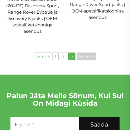
Range Rover Sport jaoks |
(204DT) Discovery Sport,
OEM-spetsifikatsiooniga
Range Rover Evoque ja
asendus
Discovery 5 jaoks | OEM-
spetsifikatsiooniga
asendus
Eelmine
1
2
3
Järgmine
Palun Jäta Meile Sõnum, Kui Sul
On Midagi Küsida
Saada