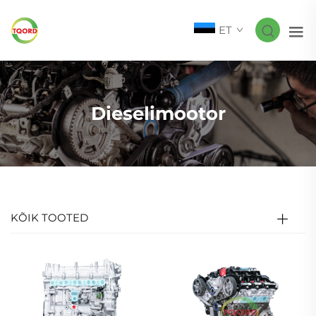
ET
Dieselimootor
KÕIK TOOTED