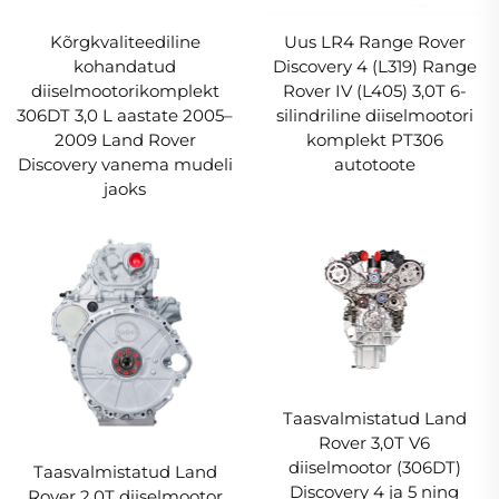
Kõrgkvaliteediline
Uus LR4 Range Rover
kohandatud
Discovery 4 (L319) Range
diiselmootorikomplekt
Rover IV (L405) 3,0T 6-
306DT 3,0 L aastate 2005–
silindriline diiselmootori
2009 Land Rover
komplekt PT306
Discovery vanema mudeli
autotoote
jaoks
Taasvalmistatud Land
Rover 3,0T V6
diiselmootor (306DT)
Taasvalmistatud Land
Discovery 4 ja 5 ning
Rover 2,0T diiselmootor