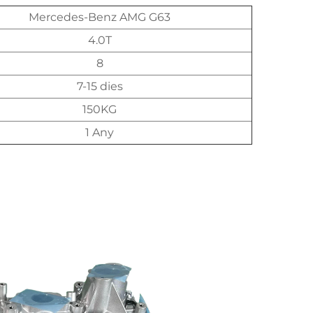
Mercedes-Benz AMG G63
4.0T
8
7-15 dies
150KG
1 Any