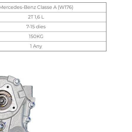
Mercedes-Benz Classe A (W176)
2T 1,6 L
7-15 dies
150KG
1 Any