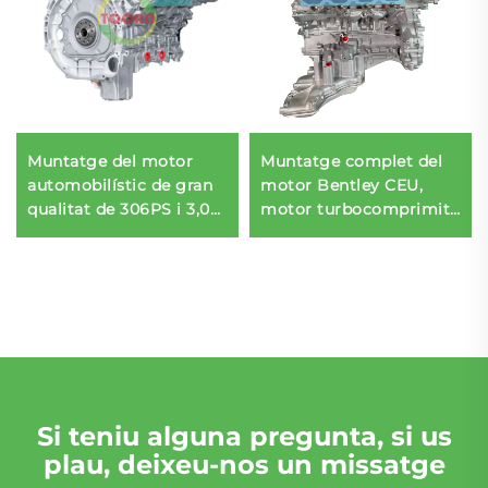
Muntatge del motor
Muntatge complet del
automobilístic de gran
motor Bentley CEU,
qualitat de 306PS i 3,0L
motor turbocomprimit,
LR079612 amb bloc
per a A8L\S6 Bodykit,
motor llarg per a Land
per a motors de vehicles
Rover (2012-2016)
BMW, fabricat a la Xina,
en venda
Si teniu alguna pregunta, si us
plau, deixeu-nos un missatge