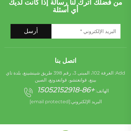
من فضلك اترك لنا رسالة إذا كانت لديك
أي أسئلة
أرسل
اتصل بنا
Add: الغرفة 102، المبنى 3، رقم 398 طريق شينشينغ، بلدة تاي
بينغ، قوانغتشو، قوانغدونغ، الصين
+86-15052152918
الهاتف:
البريد الإلكتروني:
[email protected]