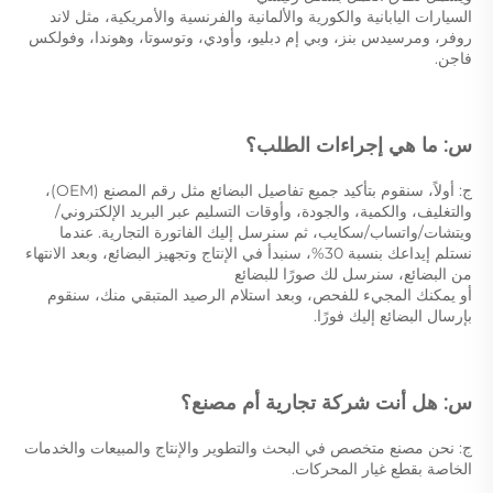
السيارات اليابانية والكورية والألمانية والفرنسية والأمريكية، مثل لاند 
روفر، ومرسيدس بنز، وبي إم دبليو، وأودي، وتوسوتا، وهوندا، وفولكس 
فاجن. 
س: ما هي إجراءات الطلب؟ 
ج: أولاً، سنقوم بتأكيد جميع تفاصيل البضائع مثل رقم المصنع (OEM)، 
والتغليف، والكمية، والجودة، وأوقات التسليم عبر البريد الإلكتروني/
ويتشات/واتساب/سكايب، ثم سنرسل إليك الفاتورة التجارية. عندما 
نستلم إيداعك بنسبة 30%، سنبدأ في الإنتاج وتجهيز البضائع، وبعد الانتهاء 
من البضائع، سنرسل لك صورًا للبضائع 
أو يمكنك المجيء للفحص، وبعد استلام الرصيد المتبقي منك، سنقوم 
بإرسال البضائع إليك فورًا. 
س: هل أنت شركة تجارية أم مصنع؟ 
ج: نحن مصنع متخصص في البحث والتطوير والإنتاج والمبيعات والخدمات 
الخاصة بقطع غيار المحركات. 