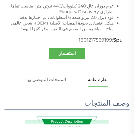
عزم دوران عالٍ 240 كيلووات/440 نيوتن متر، مناسب تمامًا
لطرازي Discovery وEvoque
قوة ديزل 2.0 تيربو سعة 6 أسطوانات، تم اختبارها بدقة
هيكل اقتصادي بجودة المعدات الأصلية (OEM)، شحن عالمي
متاح – مباشرة من المصنع في الصين، وفر كثيرًا اليوم!
1601217569199
Spu:
استفسار
نظرة عامة
المنتجات الموصى بها
وصف المنتجات