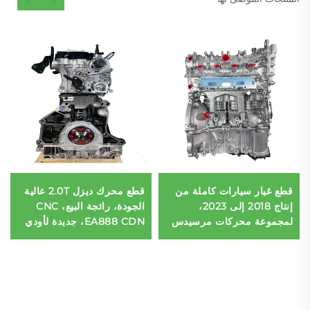
قطع غيار سيارات كاملة من
قطع محرك ديزل 2.0T عالية
إنتاج 2018 إلى 2023،
الجودة، رائجة البيع، CNC
لمجموعة محركات مرسيدس
EA888 CDN، جديدة لأودي
بنز M282.914
A3 A4L A5 A6L A7 Q3 Q5
A200/GLB200 سعة 1.3
Q7 S3 وتوايج
تيربو، 3 أسطوانات، تعمل
بالديزل، تناسب BMW