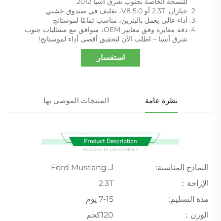
للنسخة الخاصة بجنوب شرق آسيا 2012
خياران: 2.3T أو 5.0 V8، تغليف في صندوق خشبي
أداء عالي يعمل بالبنزين، مناسب تمامًا لموستانج
دقة معايرة وفق معايير OEM، متوافق مع متطلبات جنوب
شرق آسيا – اطلب الآن لتحقيق أقصى أداء لموستانج!
استفسار
نظرة عامة
المنتجات الموصى بها
النماذج المناسبة:
لـ Ford Mustang
الإزاحة：
2.3T
مدة التسليم:
7-15 يوم
الوزن：
120كجم