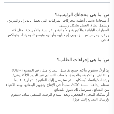
س: ما هي منتجاتك الرئيسية؟ 
أ: منتجاتنا تشمل أنظمة محركات المركبات التي تعمل بالديزل والبنزين، 
ويشمل نطاق العمل بشكل رئيسي 
السيارات اليابانية والكورية والألمانية والفرنسية والأمريكية، مثل لاند 
روفر، ومرسيدس بنز، وبي إم دبليو، وأودي، وتوسوتا، وهوندا، وفولكس 
فاجن. 
س: ما هي إجراءات الطلب؟ 
ج: أولاً، سنقوم بتأكيد جميع تفاصيل البضائع مثل رقم المصنع (OEM)، 
والتغليف، والكمية، والجودة، وأوقات التسليم عبر البريد الإلكتروني/
ويتشات/واتساب/سكايب، ثم سنرسل إليك الفاتورة التجارية. عندما 
نستلم إيداعك بنسبة 30%، سنبدأ في الإنتاج وتجهيز البضائع، وبعد الانتهاء 
من البضائع، سنرسل لك صورًا للبضائع 
أو يمكنك المجيء للفحص، وبعد استلام الرصيد المتبقي منك، سنقوم 
بإرسال البضائع إليك فورًا. 