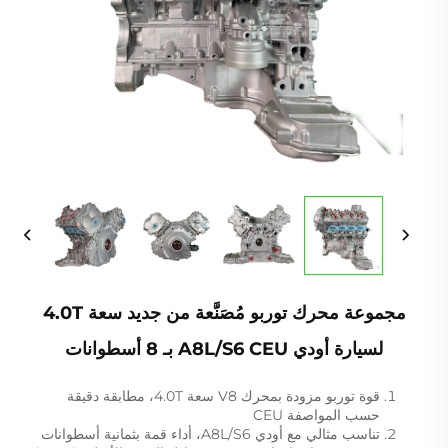
مجموعة محرك توربو مُصَنَّعة من جديد سعة 4.0T
لسيارة أودي A8L/S6 CEU بـ 8 أسطوانات
قوة توربو مزودة بمحرك V8 سعة 4.0T، مطابقة دقيقة
حسب المواصفة CEU
تناسب مثالي مع أودي A8L/S6، أداء قمة بثمانية أسطوانات