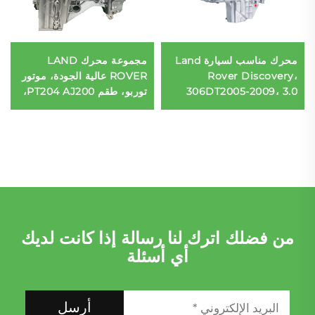
محرك مناسب لسيارة Land
مجموعة محرك LAND
Rover Discovery،
ROVER عالية الجودة، موتور
306DT2005-2009، 3.0
توربو، طقم PT204 AJ200،
تيربو، 250 كيلوواط، 6
بسعر مخفض للسوق
أسطوانات، مجموعة محرك
المكسيكي
نموذج قديم
من فضلك اترك لنا رسالة إذا كانت لديك
أي أسئلة
أرسل