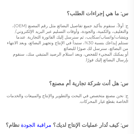
س: ما هي إجراءات الطلب؟ 
ج: أولاً، سنقوم بتأكيد جميع تفاصيل البضائع مثل رقم المصنع (OEM)، 
والتغليف، والكمية، والجودة، وأوقات التسليم عبر البريد الإلكتروني/
ويتشات/واتساب/سكايب، ثم سنرسل إليك الفاتورة التجارية. عندما 
نستلم إيداعك بنسبة 30%، سنبدأ في الإنتاج وتجهيز البضائع، وبعد الانتهاء 
من البضائع، سنرسل لك صورًا للبضائع 
أو يمكنك المجيء للفحص، وبعد استلام الرصيد المتبقي منك، سنقوم 
بإرسال البضائع إليك فورًا. 
س: هل أنت شركة تجارية أم مصنع؟ 
ج: نحن مصنع متخصص في البحث والتطوير والإنتاج والمبيعات والخدمات 
الخاصة بقطع غيار المحركات. 
س: كيف تُدار عمليات الإنتاج لديك؟ 
مراقبة الجودة 
نظام؟ 