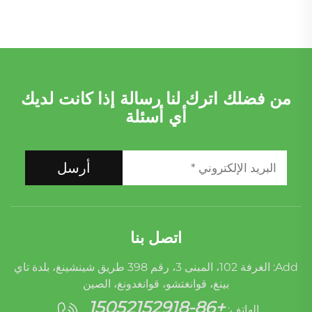
A2640104204
من فضلك اترك لنا رسالة إذا كانت لديك
أي أسئلة
أرسل
اتصل بنا
Add: الغرفة 102، المبنى 3، رقم 398 طريق شينشينغ، بلدة تاي
بينغ، قوانغتشو، قوانغدونغ، الصين
+86-15052152918
الهاتف: