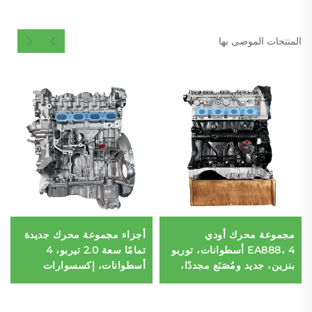
المنتجات الموصى بها
مجموعة محرك أودي
أجزاء مجموعة محرك جديدة
EA888، 4 أسطوانات، توربو
تمامًا سعة 2.0 تيربو، 4
بنزين، جديد ومُصَنَع مجددًا،
أسطوانات، إكسسوارات
قطع كاملة معروضة للبيع
معادة التصنيع لسيارة Benz
C200 وC300 وE300
M264.920 OEM