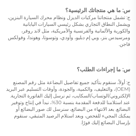
س: ما هي منتجاتك الرئيسية؟ 
ج: تشمل منتجاتنا مركبات الديزل ونظام محرك السيارة البنزين، 
ويشمل النطاق التجاري بشكل رئيسي السيارات اليابانية 
والكورية والألمانية والفرنسية والأمريكية، مثل لاند روفر، 
ومرسيدس بنز، وبي إم دبليو، وأودي، وتوسوتا، وهوندا، وفولكس 
فاجن. 
س: ما إجراءات الطلب؟ 
ج: أولاً، سنقوم بتأكيد جميع تفاصيل البضاعة مثل رقم المصنع 
(OEM)، والتغليف، والكمية، والجودة، وأوقات التسليم عبر البريد 
الإلكتروني/الوتساب/السكايب، ثم نرسل إليك الفاتورة التجارية. 
عند استلامنا للدفعة المقدمة بنسبة 30%، نبدأ في إنتاج وتوفير 
البضائع. بعد الانتهاء من البضائع، سنرسل لك صور البضائع أو 
يمكنك المجيء للفحص، وبعد استلام الرصيد المتبقي، سنقوم 
بإرسال البضائع إليك فورًا. 