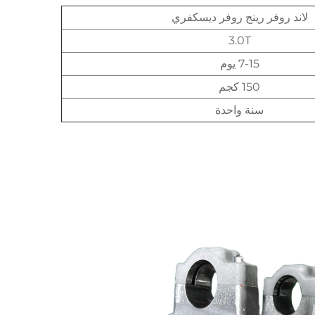
لاند روفر رينج روفر ديسكفري
3.0T
7-15 يوم
150 كجم
سنة واحدة