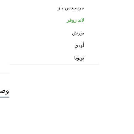
مرسيدس-بنز
لاند روفر
بورش
أودي
تويوتا
وصف