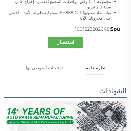
مجموعة CJT وفق مواصفات المصنع الأصلي، إخراج عالي
سعة 2.0 تيربو
نواة معاد تصنيعها EA888 CJT، موثوقية طويلة الأمد – احصل
على مخزونك الآن!
1601223282648
Spu:
استفسار
نظرة عامة
المنتجات الموصى بها
الشهادات