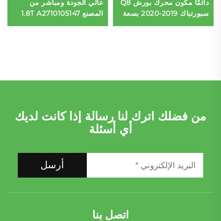
دائمًا مكون محرك بورش Q8
عالي الجودة ومباشر من
سبورتباك 2019-2020 بسعة
المصنع 1.8T A2710105147
3.0T 6 أسطوانات
لمرسيدس بنز C200 E200
E260 M271.860 نوع الوقود
ديزل
من فضلك اترك لنا رسالة إذا كانت لديك
أي أسئلة
أرسل
اتصل بنا