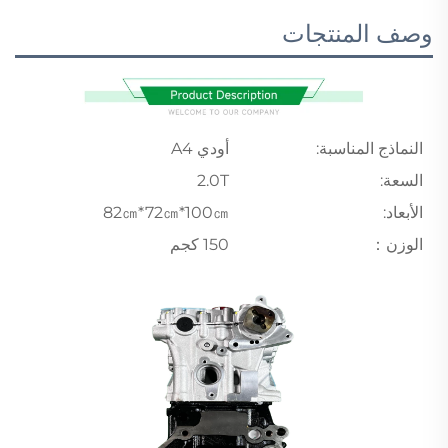
وصف المنتجات
النماذج المناسبة:
أودي A4
السعة:
2.0T
الأبعاد:
82㎝*72㎝*100㎝
الوزن：
150 كجم