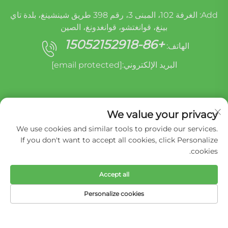
Add: الغرفة 102، المبنى 3، رقم 398 طريق شينشينغ، بلدة تاي
بينغ، قوانغتشو، قوانغدونغ، الصين
+86-15052152918
الهاتف:
البريد الإلكتروني:
[email protected]
We value your privacy
We use cookies and similar tools to provide our services.
If you don't want to accept all cookies, click Personalize
cookies.
حقوق الطبع والنشر © شركة ميراكل أوريدي (قوانغتشو)
لإعادة تصنيع قطع غيار السيارات المحدودة -
سياسة
الخصوصية
Accept all
Personalize cookies
الهاتف
البريد الإلكتروني
المنتجات
الصفحة الرئيسية