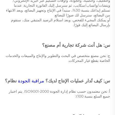
والتغليف، والكمية، والجودة، وأوقات التسليم عبر البريد الإلكتروني/
ويتشات/واتساب/سكايب، ثم سنرسل إليك الفاتورة التجارية. عندما 
نستلم إيداعك بنسبة 30%، سنبدأ في الإنتاج وتجهيز البضائع، وبعد الانتهاء 
من البضائع، سنرسل لك صورًا للبضائع 
أو يمكنك المجيء للفحص، وبعد استلام الرصيد المتبقي منك، سنقوم 
بإرسال البضائع إليك فورًا. 
س: هل أنت شركة تجارية أم مصنع؟ 
ج: نحن مصنع متخصص في البحث والتطوير والإنتاج والمبيعات والخدمات 
الخاصة بقطع غيار المحركات. 
س: كيف تُدار عمليات الإنتاج لديك؟ 
مراقبة الجودة 
نظام؟ 
أ: نحن معتمدون حسب نظام إدارة الجودة ISO9001-2000. يتم اختبار 
جميع السلع بنسبة 100٪ 